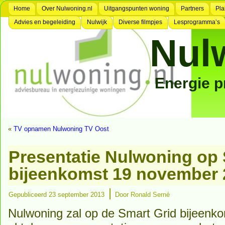
Home
Over Nulwoning.nl
Uitgangspunten woning
Partners
Pla
Advies en begeleiding
Nulwijk
Diverse filmpjes
Lesprogramma’s
Nul
Energie 
«
TV opnamen Nulwoning TV Oost
Presentatie Nulwoning op 
bijeenkomst 19 november 
|
Gepubliceerd
23 september 2013
Door
Ronald Serné
Nulwoning zal op de Smart Grid bijeenk