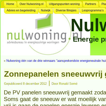
Home
Over Nulwoning.nl
Uitgangspunten woning
Partners
Pla
Advies en begeleiding
Nulwijk
Diverse filmpjes
Lesprogramma’s
Nul
Energie 
«
Nulwoning één van de drie winnaars “aansprekendste energieneutrale h
Zonnepanelen sneeuwvrij
|
Gepubliceerd
8 december 2012
Door
Ronald Serné
De PV panelen sneeuwvrij gemaakt zodat
Soms gaat de sneeuw er wat moeilijk van
vrij is gaan de panelen energie leveren 