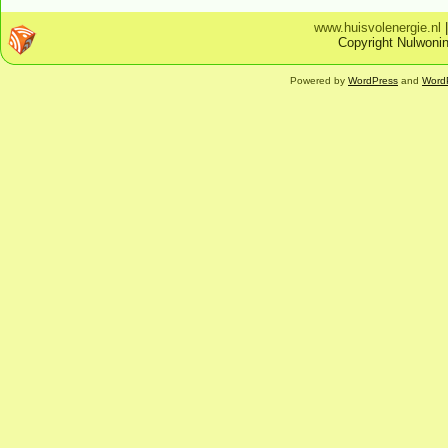
www.huisvolenergie.nl
Copyright Nulwonin
Powered by
WordPress
and
Word