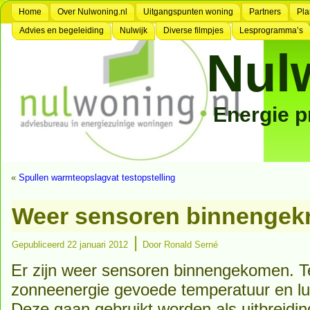
Home
Over Nulwoning.nl
Uitgangspunten woning
Partners
Pla
Advies en begeleiding
Nulwijk
Diverse filmpjes
Lesprogramma’s
Nul
Energie 
«
Spullen warmteopslagvat testopstelling
Weer sensoren binnengek
|
Gepubliceerd
22 januari 2012
Door
Ronald Serné
Er zijn weer sensoren binnengekomen. T
zonneenergie gevoede temperatuur en lu
Deze gaan gebruikt worden als uitbreidin