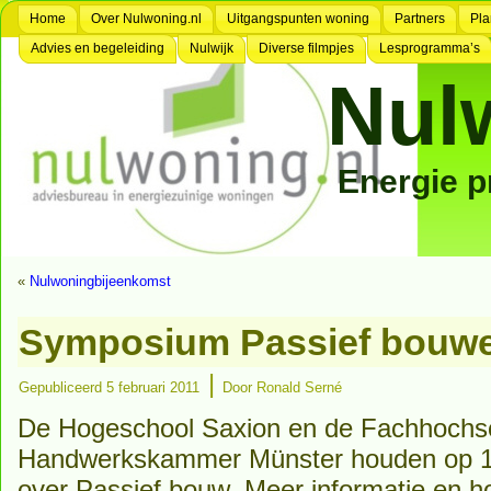
Home
Over Nulwoning.nl
Uitgangspunten woning
Partners
Pla
Advies en begeleiding
Nulwijk
Diverse filmpjes
Lesprogramma’s
Nul
Energie 
«
Nulwoningbijeenkomst
Symposium Passief bouwen
|
Gepubliceerd
5 februari 2011
Door
Ronald Serné
De Hogeschool Saxion en de Fachhochs
Handwerkskammer Münster houden op 15
over Passief bouw. Meer informatie en h