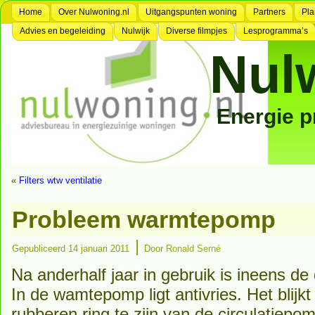
Home
Over Nulwoning.nl
Uitgangspunten woning
Partners
Pla
Advies en begeleiding
Nulwijk
Diverse filmpjes
Lesprogramma’s
Nul
Energie 
«
Filters wtw ventilatie
Probleem warmtepomp
|
Gepubliceerd
14 januari 2011
Door
Ronald Serné
Na anderhalf jaar in gebruik is ineens de
In de wamtepomp ligt antivries. Het blij
rubberen ring te zijn van de circulatiep