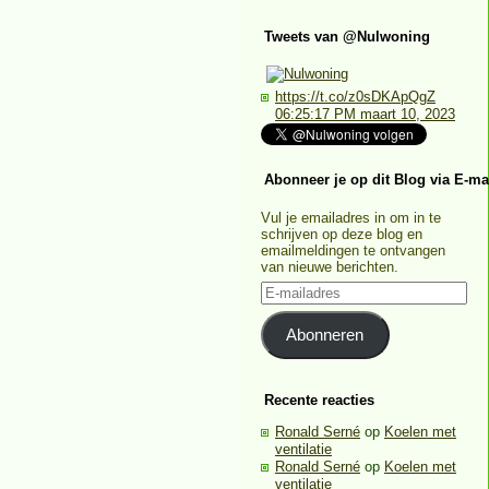
Tweets van @Nulwoning
https://t.co/z0sDKApQgZ
06:25:17 PM maart 10, 2023
Abonneer je op dit Blog via E-ma
Vul je emailadres in om in te
schrijven op deze blog en
emailmeldingen te ontvangen
van nieuwe berichten.
E-
mailadres
Abonneren
Recente reacties
Ronald Serné
op
Koelen met
ventilatie
Ronald Serné
op
Koelen met
ventilatie