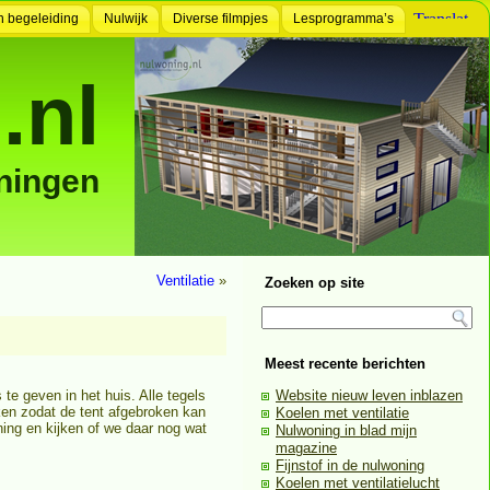
n begeleiding
Nulwijk
Diverse filmpjes
Lesprogramma’s
.nl
ningen
Ventilatie
»
Zoeken op site
Meest recente berichten
te geven in het huis. Alle tegels
Website nieuw leven inblazen
aken zodat de tent afgebroken kan
Koelen met ventilatie
ning en kijken of we daar nog wat
Nulwoning in blad mijn
magazine
Fijnstof in de nulwoning
Koelen met ventilatielucht