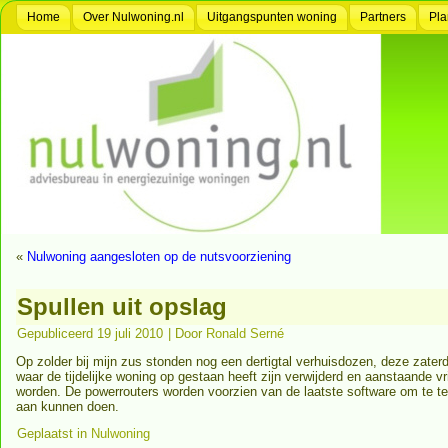
Home
Over Nulwoning.nl
Uitgangspunten woning
Partners
Pla
«
Nulwoning aangesloten op de nutsvoorziening
Spullen uit opslag
Gepubliceerd
19 juli 2010
|
Door
Ronald Serné
Op zolder bij mijn zus stonden nog een dertigtal verhuisdozen, deze zaterd
waar de tijdelijke woning op gestaan heeft zijn verwijderd en aanstaande v
worden. De powerrouters worden voorzien van de laatste software om te tes
aan kunnen doen.
Geplaatst in
Nulwoning