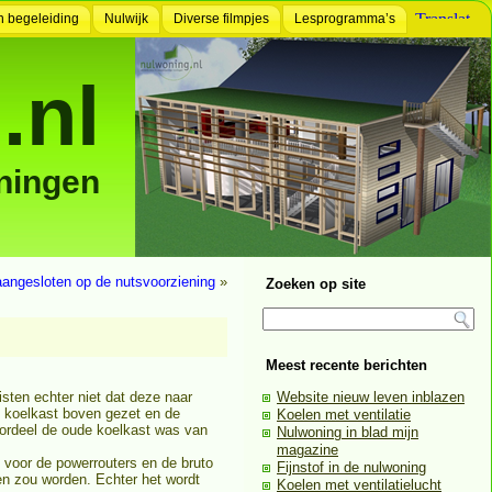
n begeleiding
Nulwijk
Diverse filmpjes
Lesprogramma’s
.nl
ningen
angesloten op de nutsvoorziening
»
Zoeken op site
Meest recente berichten
sten echter niet dat deze naar
Website nieuw leven inblazen
e koelkast boven gezet en de
Koelen met ventilatie
oordeel de oude koelkast was van
Nulwoning in blad mijn
magazine
voor de powerrouters en de bruto
Fijnstof in de nulwoning
ten zou worden. Echter het wordt
Koelen met ventilatielucht