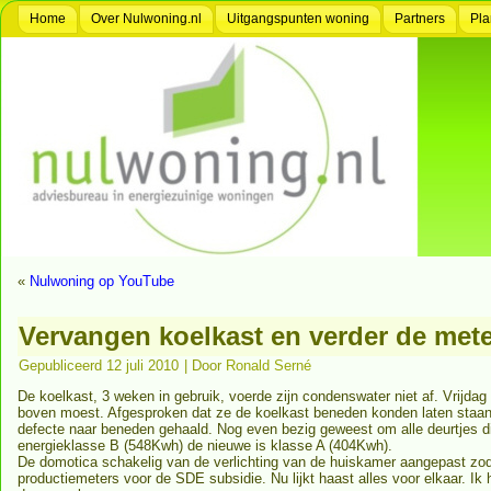
Home
Over Nulwoning.nl
Uitgangspunten woning
Partners
Pla
«
Nulwoning op YouTube
Vervangen koelkast en verder de met
Gepubliceerd
12 juli 2010
|
Door
Ronald Serné
De koelkast, 3 weken in gebruik, voerde zijn condenswater niet af. Vrijd
boven moest. Afgesproken dat ze de koelkast beneden konden laten staan e
defecte naar beneden gehaald. Nog even bezig geweest om alle deurtjes d
energieklasse B (548Kwh) de nieuwe is klasse A (404Kwh).
De domotica schakelig van de verlichting van de huiskamer aangepast zod
productiemeters voor de SDE subsidie. Nu lijkt haast alles voor elkaar. Ik