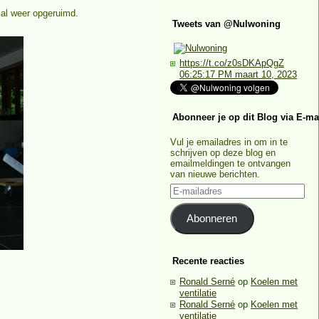
 al weer opgeruimd.
Tweets van @Nulwoning
https://t.co/z0sDKApQgZ
06:25:17 PM maart 10, 2023
Abonneer je op dit Blog via E-ma
Vul je emailadres in om in te
schrijven op deze blog en
emailmeldingen te ontvangen
van nieuwe berichten.
E-
mailadres
Abonneren
Recente reacties
Ronald Serné
op
Koelen met
ventilatie
Ronald Serné
op
Koelen met
ventilatie