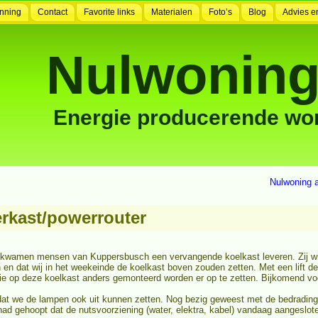
nning
Contact
Favorite links
Materialen
Foto’s
Blog
Advies e
Nulwoning
Energie producerende wo
Nulwoning a
erkast/powerrouter
ag kwamen mensen van Kuppersbusch een vervangende koelkast leveren. Zij wi
n dat wij in het weekeinde de koelkast boven zouden zetten. Met een lift d
ie op deze koelkast anders gemonteerd worden er op te zetten. Bijkomend v
at we de lampen ook uit kunnen zetten. Nog bezig geweest met de bedrading 
 had gehoopt dat de nutsvoorziening (water, elektra, kabel) vandaag aangeslo