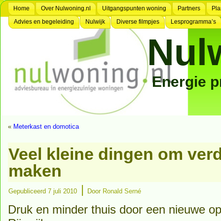
Home
Over Nulwoning.nl
Uitgangspunten woning
Partners
Pla
Advies en begeleiding
Nulwijk
Diverse filmpjes
Lesprogramma’s
Nul
Energie 
«
Meterkast en domotica
Veel kleine dingen om verd
maken
|
Gepubliceerd
7 juli 2010
Door
Ronald Serné
Druk en minder thuis door een nieuwe op