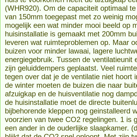
(WHR920). Om de capaciteit optimaal te 
van 150mm toegepast met zo weinig mogel
mogelijk een wat minder mooi beeld op ma
huisinstallatie is gemaakt met 200mm bui
leveren wat ruimteproblemen op. Maar oo
buizen voor minder lawaai, lagere lucht
energiegebruik. Tussen de ventilatieunit 
zijn geluiddempers geplaatst. Veel ruimt
tegen over dat je de ventilatie niet hoort 
de winter moeten de buizen die naar bui
afzuigkap en de huisventilatie nog dampd
de huisinstallatie moet de directe buiten
bijbehorende kleppen nog geinstalleerd wo
voorzien van twee CO2 regelingen. 1 is g
een ander in de ouderlijke slaapkamer. (
blijkt dat de CO2 snel oploopt. Met zijn