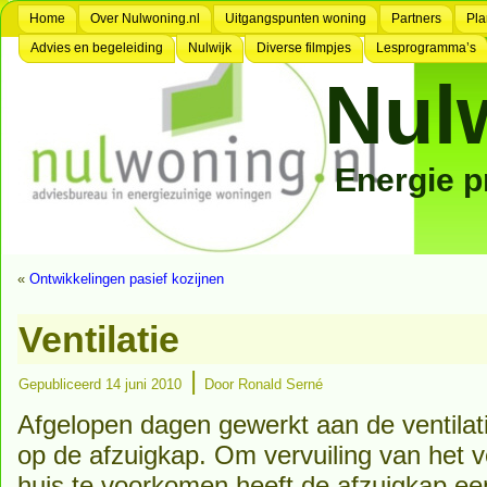
Home
Over Nulwoning.nl
Uitgangspunten woning
Partners
Pla
Advies en begeleiding
Nulwijk
Diverse filmpjes
Lesprogramma’s
Nul
Energie 
«
Ontwikkelingen pasief kozijnen
Ventilatie
|
Gepubliceerd
14 juni 2010
Door
Ronald Serné
Afgelopen dagen gewerkt aan de ventilati
op de afzuigkap. Om vervuiling van het v
huis te voorkomen heeft de afzuigkap e