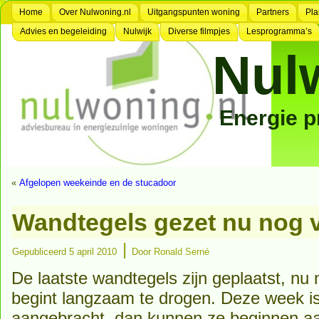
Home
Over Nulwoning.nl
Uitgangspunten woning
Partners
Pla
Advies en begeleiding
Nulwijk
Diverse filmpjes
Lesprogramma’s
Nul
Energie 
«
Afgelopen weekeinde en de stucadoor
Wandtegels gezet nu nog 
|
Gepubliceerd
5 april 2010
Door
Ronald Serné
De laatste wandtegels zijn geplaatst, nu
begint langzaam te drogen. Deze week is
aangebracht, dan kunnen ze beginnen aa