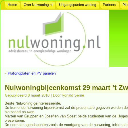
Home
Over Nulwoning.nl
Uitgangspunten woning
Partners
Pla
«
Plafondplaten en PV panelen
Nulwoningbijeenkomst 29 maart ’t Zw
Gepubliceerd
8 maart 2010
|
Door
Ronald Serné
Beste Nulwoning geïnteresseerde,
De komende nulwoning bijeenkomst zal de presentatie gegeven worden door
bio based bouwen.
Marten van Gruppen en Josefien van Soest beide studenten van de Hoges
presenteren.
De normale agendapunten zoals de voortgang van de nulwoning, informatie