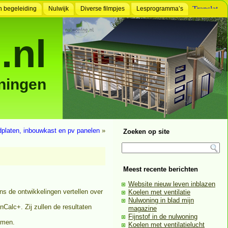
n begeleiding
Nulwijk
Diverse filmpjes
Lesprogramma’s
.nl
ningen
dplaten, inbouwkast en pv panelen
»
Zoeken op site
Meest recente berichten
Website nieuw leven inblazen
s de ontwikkelingen vertellen over
Koelen met ventilatie
Nulwoning in blad mijn
alc+. Zij zullen de resultaten
magazine
Fijnstof in de nulwoning
omen.
Koelen met ventilatielucht