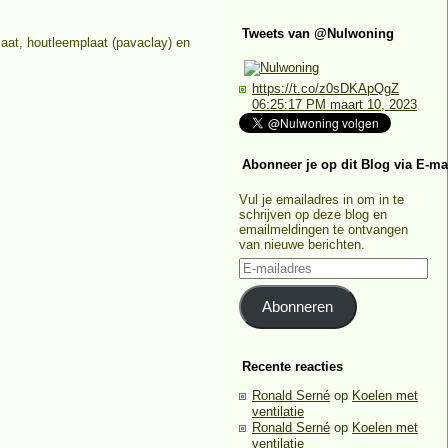
Tweets van @Nulwoning
aat, houtleemplaat (pavaclay) en
https://t.co/z0sDKApQgZ
06:25:17 PM maart 10, 2023
Abonneer je op dit Blog via E-ma
Vul je emailadres in om in te
schrijven op deze blog en
emailmeldingen te ontvangen
van nieuwe berichten.
E-
mailadres
Abonneren
Recente reacties
Ronald Serné
op
Koelen met
ventilatie
Ronald Serné
op
Koelen met
ventilatie