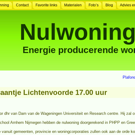
nning
Contact
Favorite links
Materialen
Foto’s
Blog
Advies e
Nulwoning
Energie producerende wo
Plafon
aantje Lichtenvoorde 17.00 uur
 dhr van Dam van de Wageningen Universiteit en Research centre. Hij zal on
chool Arnhem Nijmegen hebben de nulwoning doorgerekend in PHPP en GreenC
 vanuit gemeenten, provincie en woningcorporaties zullen ook aan de orde k