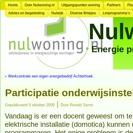
Home
Over Nulwoning.nl
Uitgangspunten woning
Partners
Pla
Advies en begeleiding
Nulwijk
Diverse filmpjes
Lesprogramma’s
Nul
Energie 
«
Werkcentrale een eigen energiebedrijf Achterhoek.
Participatie onderwijsinste
|
Gepubliceerd
5 oktober 2009
Door
Ronald Serné
Vandaag is er een docent geweest om te 
elektrische installatie (domotica) kunnen
programmaren. Het enige probleem is de b