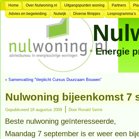
Home
Over Nulwoning.nl
Uitgangspunten woning
Partners
Pla
Advies en begeleiding
Nulwijk
Diverse filmpjes
Lesprogramma’s
Nul
Energie 
«
Samenvatting “Verplicht Cursus Duurzaam Bouwen”
Nulwoning bijeenkomst 7 
|
Gepubliceerd
18 augustus 2009
Door
Ronald Serné
Beste nulwoning geïnteresseerde,
Maandag 7 september is er weer een bij