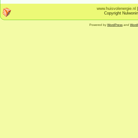
www.huisvolenergie.nl
Copyright Nulwonin
Powered by
WordPress
and
Word