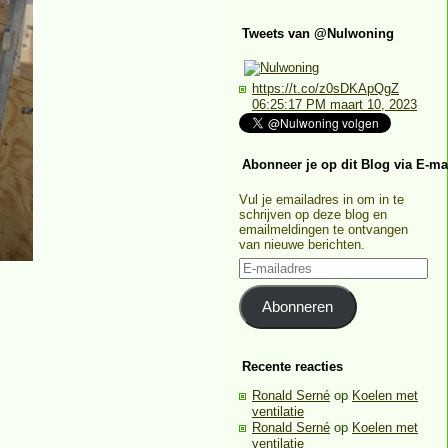
Tweets van @Nulwoning
https://t.co/z0sDKApQgZ
06:25:17 PM maart 10, 2023
Abonneer je op dit Blog via E-ma
Vul je emailadres in om in te
schrijven op deze blog en
emailmeldingen te ontvangen
van nieuwe berichten.
E-
mailadres
Abonneren
Recente reacties
Ronald Serné
op
Koelen met
ventilatie
Ronald Serné
op
Koelen met
ventilatie