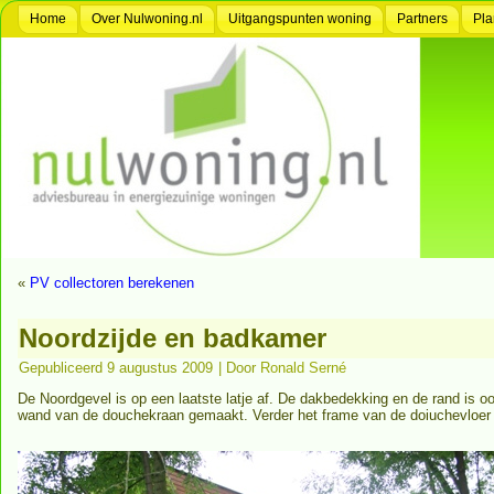
Home
Over Nulwoning.nl
Uitgangspunten woning
Partners
Pla
«
PV collectoren berekenen
Noordzijde en badkamer
Gepubliceerd
9 augustus 2009
|
Door
Ronald Serné
De Noordgevel is op een laatste latje af. De dakbedekking en de rand is oo
wand van de douchekraan gemaakt. Verder het frame van de doiuchevloer 