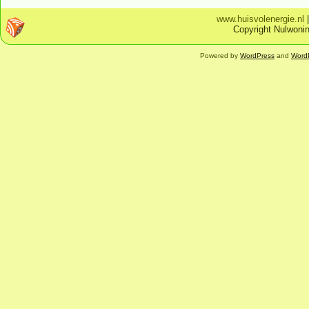
www.huisvolenergie.nl
Copyright Nulwonin
Powered by
WordPress
and
Word