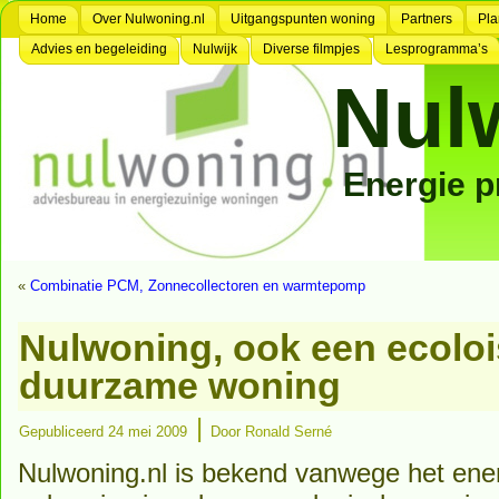
Home
Over Nulwoning.nl
Uitgangspunten woning
Partners
Pla
Advies en begeleiding
Nulwijk
Diverse filmpjes
Lesprogramma’s
Nul
Energie 
«
Combinatie PCM, Zonnecollectoren en warmtepomp
Nulwoning, ook een ecolo
duurzame woning
|
Gepubliceerd
24 mei 2009
Door
Ronald Serné
Nulwoning.nl is bekend vanwege het ene