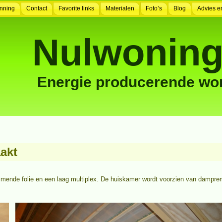
nning
Contact
Favorite links
Materialen
Foto’s
Blog
Advies e
Nulwoning
Energie producerende wo
akt
mende folie en een laag multiplex. De huiskamer wordt voorzien van dampre