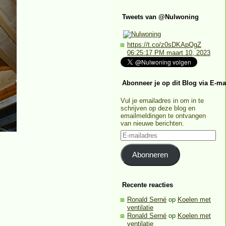
Tweets van @Nulwoning
https://t.co/z0sDKApQgZ
06:25:17 PM maart 10, 2023
Abonneer je op dit Blog via E-ma
Vul je emailadres in om in te
schrijven op deze blog en
emailmeldingen te ontvangen
van nieuwe berichten.
E-
mailadres
Abonneren
Recente reacties
Ronald Serné
op
Koelen met
ventilatie
Ronald Serné
op
Koelen met
ventilatie