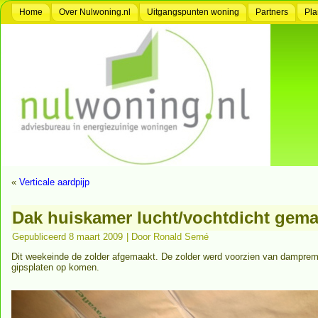
Home
Over Nulwoning.nl
Uitgangspunten woning
Partners
Pla
«
Verticale aardpijp
Dak huiskamer lucht/vochtdicht gema
Gepubliceerd
8 maart 2009
|
Door
Ronald Serné
Dit weekeinde de zolder afgemaakt. De zolder werd voorzien van damprem
gipsplaten op komen.