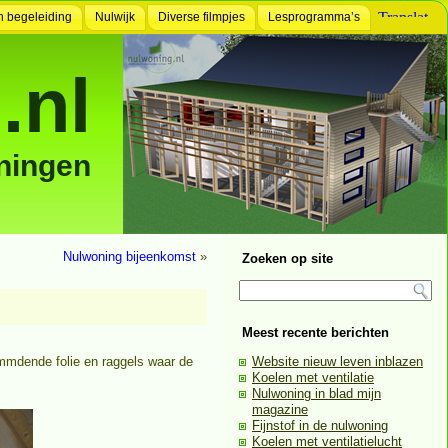
n begeleiding
Nulwijk
Diverse filmpjes
Lesprogramma’s
.nl
ningen
Nulwoning bijeenkomst
»
Zoeken op site
Meest recente berichten
mmdende folie en raggels waar de
Website nieuw leven inblazen
Koelen met ventilatie
Nulwoning in blad mijn
magazine
Fijnstof in de nulwoning
Koelen met ventilatielucht