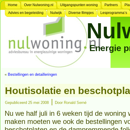
Home
Over Nulwoning.nl
Uitgangspunten woning
Partners
Pla
Advies en begeleiding
Nulwijk
Diverse filmpjes
Lesprogramma’s
Nul
Energie 
«
Bestellingen en detailleringen
Houtisolatie en beschotpl
|
Gepubliceerd
25 mei 2008
Door
Ronald Serné
Nu we half juli in 6 weken tijd de woning 
maken moeten we ook de bestellingen voo
beschotplaten en de dampremmende folie’