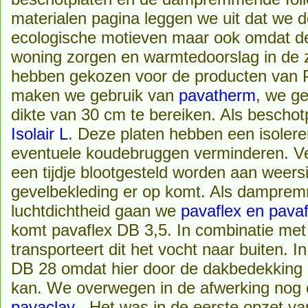
materialen pagina leggen we uit dat we d
ecologische motieven maar ook omdat d
woning zorgen en warmtedoorslag in de
hebben gekozen voor de producten van Pa
maken we gebruik van
pavatherm
, we g
dikte van 30 cm te bereiken. Als besch
Isolair L
. Deze platen hebben een isoler
eventuele koudebruggen verminderen. V
een tijdje blootgesteld worden aan weers
gevelbekleding er op komt. Als damprem
luchtdichtheid gaan we
pavaflex en pavaf
komt pavaflex DB 3,5. In combinatie met 
transporteert dit het vocht naar buiten. I
DB 28 omdat hier door de dakbedekking h
kan. We overwegen in de afwerking nog 
pavaclay
. Het was in de eerste opzet v