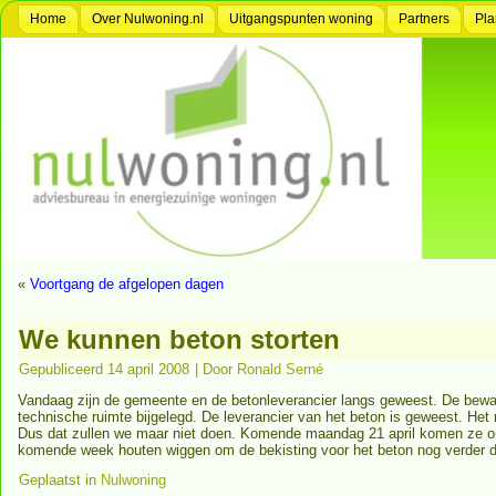
Home
Over Nulwoning.nl
Uitgangspunten woning
Partners
Pla
«
Voortgang de afgelopen dagen
We kunnen beton storten
Gepubliceerd
14 april 2008
|
Door
Ronald Serné
Vandaag zijn de gemeente en de betonleverancier langs geweest. De bew
technische ruimte bijgelegd. De leverancier van het beton is geweest. He
Dus dat zullen we maar niet doen. Komende maandag 21 april komen ze o
komende week houten wiggen om de bekisting voor het beton nog verder di
Geplaatst in
Nulwoning