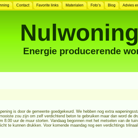
nning
Contact
Favorite links
Materialen
Foto’s
Blog
Advies e
Nulwoning
Energie producerende wo
apening is door de gemeente goedgekeurd. We hebben nog extra wapeningsst
t mooiste zou zijn om zelf verdichtend beton te gebruiken maar dan word de d
m 8.00 uur de muur storten. Vandaag begonnen met het metselen van de tuin
cht te kunnen drukken. Voor komende maandag nog een verdichtings trilnaald