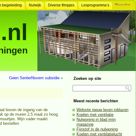
n begeleiding
Nulwijk
Diverse filmpjes
Lesprogramma’s
.nl
ningen
Geen SenterNovem subsidie
»
Zoeken op site
Meest recente berichten
aal boven de ingang van de
Website nieuw leven inblazen
ruk op de muren 2,5 maal zo hoog.
Koelen met ventilatie
muurtjes. Mijn vader maakt
Nulwoning in blad mijn
 bestellen.
magazine
Fijnstof in de nulwoning
Koelen met ventilatielucht