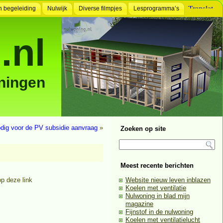
n begeleiding
Nulwijk
Diverse filmpjes
Lesprogramma’s
.nl
ningen
ig voor de PV subsidie aanvraag
»
Zoeken op site
Meest recente berichten
op deze link
Website nieuw leven inblazen
Koelen met ventilatie
Nulwoning in blad mijn
magazine
Fijnstof in de nulwoning
Koelen met ventilatielucht