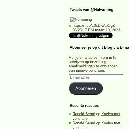
Tweets van @Nulwoning
https://t.co/z0sDKApQgZ
06:25:17 PM maart 10, 2023
Abonneer je op dit Blog via E-ma
Vul je emailadres in om in te
schrijven op deze blog en
emailmeldingen te ontvangen
van nieuwe berichten.
E-
mailadres
Abonneren
Recente reacties
Ronald Serné
op
Koelen met
ventilatie
Ronald Serné
op
Koelen met
ventilatie