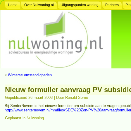
Home
Over Nulwoning.nl
Uitgangspunten woning
Partners
Pla
«
Winterse omstandigheden
Nieuw formulier aanvraag PV subsidi
Gepubliceerd
26 maart 2008
|
Door
Ronald Serné
Bij SenterNovem is het nieuwe formulier om subsidie aan te vragen gepublis
http://www.senternovem.nl/mmfiles/SDE%20Zon-PV%20aanvraagformulie
Geplaatst in
Nulwoning