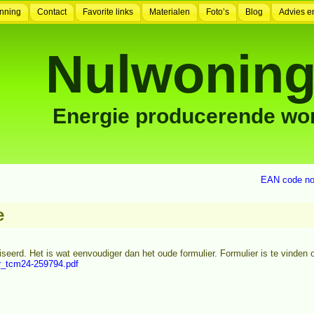
nning
Contact
Favorite links
Materialen
Foto’s
Blog
Advies e
Nulwoning
Energie producerende wo
EAN code nod
e
eerd. Het is wat eenvoudiger dan het oude formulier. Formulier is te vinden 
r_tcm24-259794.pdf