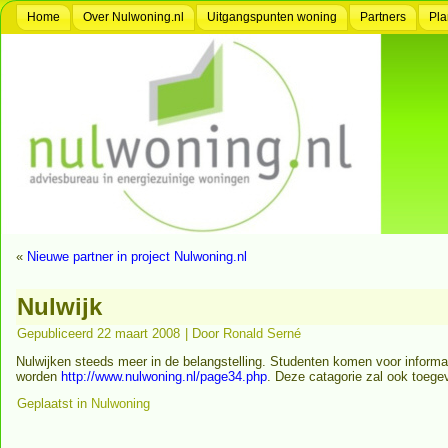
Home
Over Nulwoning.nl
Uitgangspunten woning
Partners
Pla
«
Nieuwe partner in project Nulwoning.nl
Nulwijk
Gepubliceerd
22 maart 2008
|
Door
Ronald Serné
Nulwijken steeds meer in de belangstelling. Studenten komen voor informa
worden
http://www.nulwoning.nl/page34.php
. Deze catagorie zal ook toeg
Geplaatst in
Nulwoning