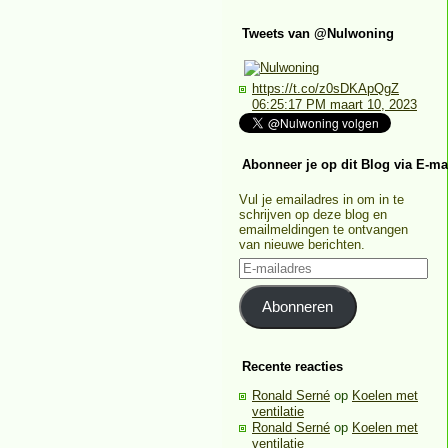
Tweets van @Nulwoning
https://t.co/z0sDKApQgZ
06:25:17 PM maart 10, 2023
Abonneer je op dit Blog via E-ma
Vul je emailadres in om in te
schrijven op deze blog en
emailmeldingen te ontvangen
van nieuwe berichten.
E-
mailadres
Abonneren
Recente reacties
Ronald Serné
op
Koelen met
ventilatie
Ronald Serné
op
Koelen met
ventilatie