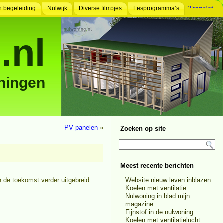
n begeleiding
Nulwijk
Diverse filmpjes
Lesprogramma’s
.nl
ningen
PV panelen
»
Zoeken op site
Meest recente berichten
n de toekomst verder uitgebreid
Website nieuw leven inblazen
Koelen met ventilatie
Nulwoning in blad mijn
magazine
Fijnstof in de nulwoning
Koelen met ventilatielucht