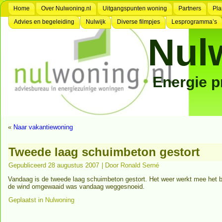
Home
Over Nulwoning.nl
Uitgangspunten woning
Partners
Pla
Advies en begeleiding
Nulwijk
Diverse filmpjes
Lesprogramma’s
Nul
Energie 
«
Naar vakantiewoning
Tweede laag schuimbeton gestort
Gepubliceerd
28 augustus 2007
|
Door
Ronald Serné
Vandaag is de tweede laag schuimbeton gestort. Het weer werkt mee het b
de wind omgewaaid was vandaag weggesnoeid.
Geplaatst in
Nulwoning