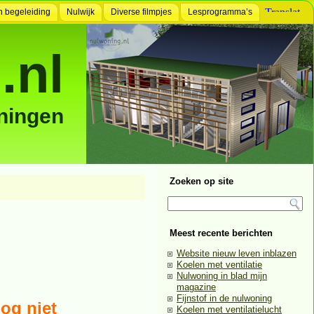
n begeleiding
Nulwijk
Diverse filmpjes
Lesprogramma’s
.nl
ningen
Zoeken op site
Meest recente berichten
Website nieuw leven inblazen
Koelen met ventilatie
Nulwoning in blad mijn
magazine
Fijnstof in de nulwoning
og niet
Koelen met ventilatielucht