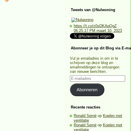
Tweets van @Nulwoning
https://t.co/z0sDKApQgZ
06:25:17 PM maart 10, 2023
Abonneer je op dit Blog via E-ma
Vul je emailadres in om in te
schrijven op deze blog en
emailmeldingen te ontvangen
van nieuwe berichten.
E-
mailadres
Abonneren
Recente reacties
Ronald Serné
op
Koelen met
ventilatie
Ronald Serné
op
Koelen met
ventilatie