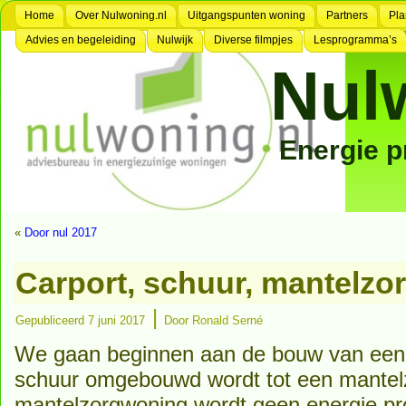
Home
Over Nulwoning.nl
Uitgangspunten woning
Partners
Pla
Advies en begeleiding
Nulwijk
Diverse filmpjes
Lesprogramma’s
Nul
Energie 
«
Door nul 2017
Carport, schuur, mantelz
|
Gepubliceerd
7 juni 2017
Door
Ronald Serné
We gaan beginnen aan de bouw van een 
schuur omgebouwd wordt tot een mantel
mantelzorgwoning wordt geen energie p