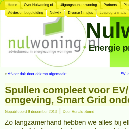
Home
Over Nulwoning.nl
Uitgangspunten woning
Partners
Pla
Advies en begeleiding
Nulwijk
Diverse filmpjes
Lesprogramma’s
Nul
Energie 
«
Afvoer dak door daktrap afgemaakt
EV la
Spullen compleet voor E
omgeving, Smart Grid ond
|
Gepubliceerd
9 december 2013
Door
Ronald Serné
Zo langzamerhand hebben we alles bij e