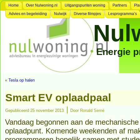
Home
Over Nulwoning.nl
Uitgangspunten woning
Partners
Pla
Advies en begeleiding
Nulwijk
Diverse filmpjes
Lesprogramma’s
Nul
Energie 
«
Tesla op halen
Smart EV oplaadpaal
|
Gepubliceerd
25 november 2013
Door
Ronald Serné
Vandaag begonnen aan de mechanische 
oplaadpunt. Komende weekenden af mak
programmeren hopelijk samen met studen