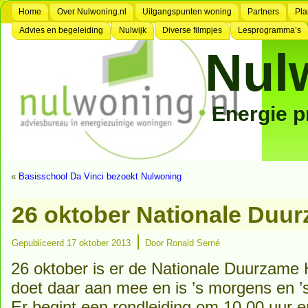
Home
Over Nulwoning.nl
Uitgangspunten woning
Partners
Pla
Advies en begeleiding
Nulwijk
Diverse filmpjes
Lesprogramma’s
Nul
Energie 
«
Basisschool Da Vinci bezoekt Nulwoning
26 oktober Nationale Duu
|
Gepubliceerd
17 oktober 2013
Door
Ronald Serné
26 oktober is er de Nationale Duurzame
doet daar aan mee en is ’s morgens en ’
Er begint een rondleiding om 10.00 uur 