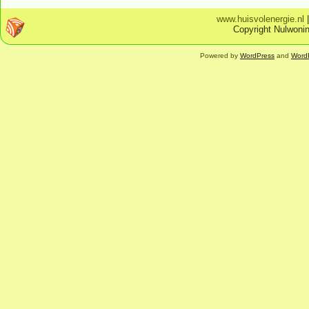
www.huisvolenergie.nl
Copyright Nulwonin
Powered by
WordPress
and
Word