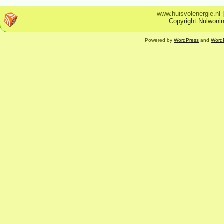
www.huisvolenergie.nl
Copyright Nulwonin
Powered by
WordPress
and
Word