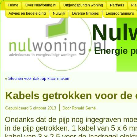
Home
Over Nulwoning.nl
Uitgangspunten woning
Partners
Pla
Advies en begeleiding
Nulwijk
Diverse filmpjes
Lesprogramma’s
Nul
Energie 
«
Steunen voor daktrap klaar maken
Kabels getrokken voor de 
|
Gepubliceerd
6 oktober 2013
Door
Ronald Serné
Ondanks dat de pijp nog ingegraven moe
in de pijp getrokken. 1 kabel van 5 x 6 
kabel van 3 x 2,5 voor de laadregel elektro