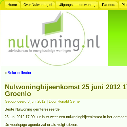
Home
Over Nulwoning.nl
Uitgangspunten woning
Partners
Pla
«
Solar collector
Nulwoningbijeenkomst 25 juni 2012 1
Groenlo
Gepubliceerd
3 juni 2012
|
Door
Ronald Serné
Beste Nulwoning geïnteresseerde,
25 juni 2012 17.00 uur is er weer een nulwoningbijeenkomst in het gemeen
De voorlopige agenda zal er als volgt uitzien: