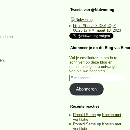
Tweets van @Nulwoning
https://t.co/z0sDKApQgZ
06:25:17 PM maart 10, 2023
grodome”
Abonneer je op dit Blog via E-ma
Vul je emailadres in om in te
en.
schrijven op deze blog en
emailmeldingen te ontvangen
van nieuwe berichten.
E-
mailadres
Abonneren
Recente reacties
Ronald Serné
op
Koelen met
ventilatie
Ronald Serné
op
Koelen met
ventilatie