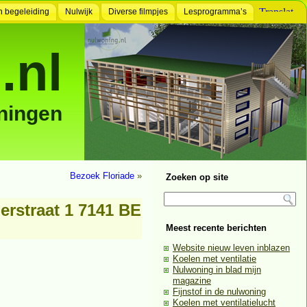
n begeleiding
Nulwijk
Diverse filmpjes
Lesprogramma’s
.nl
ningen
Bezoek Floriade
»
Zoeken op site
erstraat 1 7141 BE
Meest recente berichten
Website nieuw leven inblazen
Koelen met ventilatie
Nulwoning in blad mijn
magazine
Fijnstof in de nulwoning
Koelen met ventilatielucht