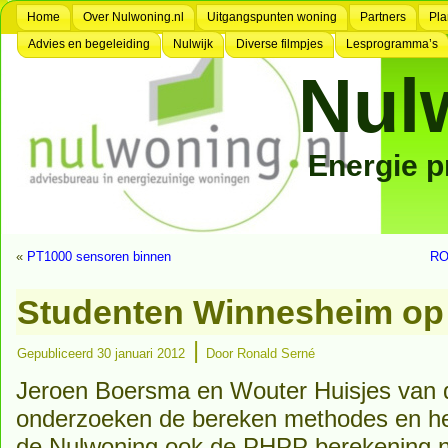
Home
Over Nulwoning.nl
Uitgangspunten woning
Partners
Pla
Advies en begeleiding
Nulwijk
Diverse filmpjes
Lesprogramma’s
Nul
Energie 
«
PT1000 sensoren binnen
RO
Studenten Winnesheim op
|
Gepubliceerd
30 januari 2012
Door
Ronald Serné
Jeroen Boersma en Wouter Huisjes van
onderzoeken de bereken methodes en het 
de Nulwoning ook de PHPP berekening 