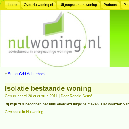
Home
Over Nulwoning.nl
Uitgangspunten woning
Partners
Pla
«
Smart Grid Achterhoek
Isolatie bestaande woning
Gepubliceerd
20 augustus 2011
|
Door
Ronald Serné
Bij mijn zus begonnen het huis energiezuiniger te maken. Het voorzien va
Geplaatst in
Nulwoning