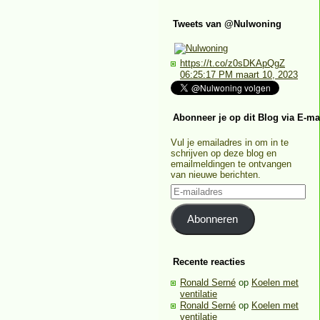
Tweets van @Nulwoning
https://t.co/z0sDKApQgZ
06:25:17 PM maart 10, 2023
Abonneer je op dit Blog via E-ma
Vul je emailadres in om in te
schrijven op deze blog en
emailmeldingen te ontvangen
van nieuwe berichten.
E-
mailadres
Abonneren
Recente reacties
Ronald Serné
op
Koelen met
ventilatie
Ronald Serné
op
Koelen met
ventilatie