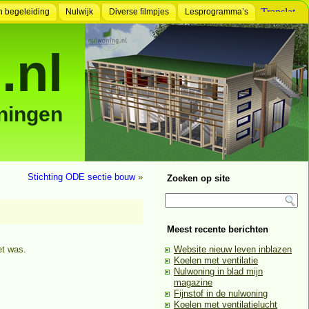
n begeleiding
Nulwijk
Diverse filmpjes
Lesprogramma’s
.nl
ningen
Stichting ODE sectie bouw
»
Zoeken op site
Meest recente berichten
et was.
Website nieuw leven inblazen
Koelen met ventilatie
Nulwoning in blad mijn
magazine
Fijnstof in de nulwoning
Koelen met ventilatielucht