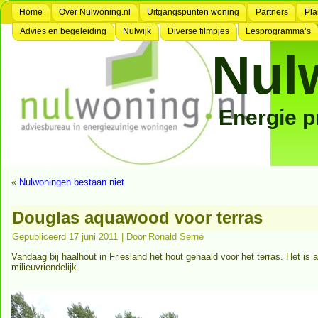
Home
Over Nulwoning.nl
Uitgangspunten woning
Partners
Pla
Advies en begeleiding
Nulwijk
Diverse filmpjes
Lesprogramma’s
Nul
Energie 
«
Nulwoningen bestaan niet
Douglas aquawood voor terras
Gepubliceerd
17 juni 2011
|
Door
Ronald Serné
Vandaag bij haalhout in Friesland het hout gehaald voor het terras. Het 
milieuvriendelijk.