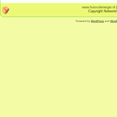
www.huisvolenergie.nl
Copyright Nulwonin
Powered by
WordPress
and
Word