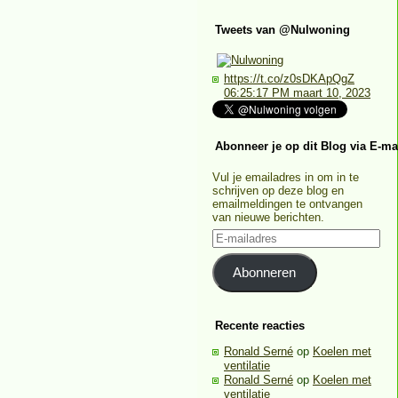
Tweets van @Nulwoning
https://t.co/z0sDKApQgZ
06:25:17 PM maart 10, 2023
Abonneer je op dit Blog via E-ma
Vul je emailadres in om in te
schrijven op deze blog en
emailmeldingen te ontvangen
van nieuwe berichten.
E-
mailadres
Abonneren
Recente reacties
Ronald Serné
op
Koelen met
ventilatie
Ronald Serné
op
Koelen met
ventilatie