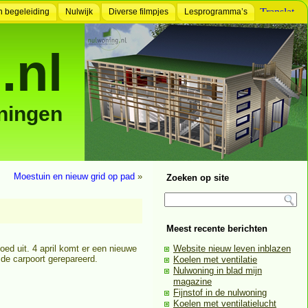
n begeleiding
Nulwijk
Diverse filmpjes
Lesprogramma’s
.nl
ningen
Moestuin en nieuw grid op pad
»
Zoeken op site
Meest recente berichten
ed uit. 4 april komt er een nieuwe
Website nieuw leven inblazen
 de carpoort gerepareerd.
Koelen met ventilatie
Nulwoning in blad mijn
magazine
Fijnstof in de nulwoning
Koelen met ventilatielucht