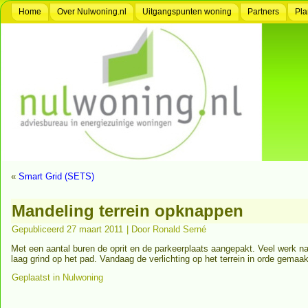
Home
Over Nulwoning.nl
Uitgangspunten woning
Partners
Pla
«
Smart Grid (SETS)
Mandeling terrein opknappen
Gepubliceerd
27 maart 2011
|
Door
Ronald Serné
Met een aantal buren de oprit en de parkeerplaats aangepakt. Veel werk na
laag grind op het pad. Vandaag de verlichting op het terrein in orde gemaa
Geplaatst in
Nulwoning