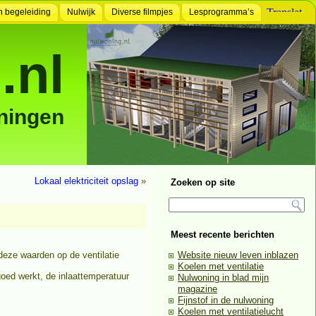
n begeleiding
Nulwijk
Diverse filmpjes
Lesprogramma’s
.nl
ningen
Lokaal elektriciteit opslag
»
Zoeken op site
Meest recente berichten
deze waarden op de ventilatie
Website nieuw leven inblazen
Koelen met ventilatie
 goed werkt, de inlaattemperatuur
Nulwoning in blad mijn
magazine
Fijnstof in de nulwoning
Koelen met ventilatielucht