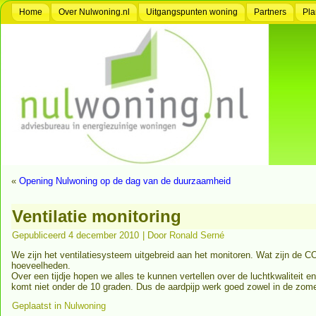
Home
Over Nulwoning.nl
Uitgangspunten woning
Partners
Pla
«
Opening Nulwoning op de dag van de duurzaamheid
Ventilatie monitoring
Gepubliceerd
4 december 2010
|
Door
Ronald Serné
We zijn het ventilatiesysteem uitgebreid aan het monitoren. Wat zijn de 
hoeveelheden.
Over een tijdje hopen we alles te kunnen vertellen over de luchtkwaliteit en
komt niet onder de 10 graden. Dus de aardpijp werk goed zowel in de zomer
Geplaatst in
Nulwoning