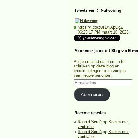
Tweets van @Nulwoning
https://t.co/z0sDKApQgZ
06:25:17 PM maart 10, 2023
Abonneer je op dit Blog via E-ma
Vul je emailadres in om in te
schrijven op deze blog en
emailmeldingen te ontvangen
van nieuwe berichten.
E-
mailadres
Abonneren
Recente reacties
Ronald Serné
op
Koelen met
ventilatie
Ronald Serné
op
Koelen met
ventilatie