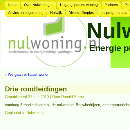
Home
Over Nulwoning.nl
Uitgangspunten woning
Partners
Pla
Advies en begeleiding
Nulwijk
Diverse filmpjes
Lesprogramma’s
Nul
Energie 
«
We gaan er haast wonen
Drie rondleidingen
Gepubliceerd
31 mei 2010
|
Door
Ronald Serné
Vandaag 3 rondleidingen bij de nulwoning. Bouwbedrijven, een contructiebe
Geplaatst in
Nulwoning