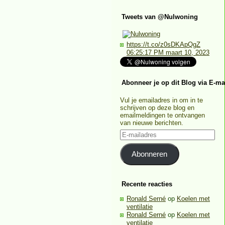
Tweets van @Nulwoning
https://t.co/z0sDKApQgZ
06:25:17 PM maart 10, 2023
Abonneer je op dit Blog via E-ma
Vul je emailadres in om in te
schrijven op deze blog en
emailmeldingen te ontvangen
van nieuwe berichten.
E-
mailadres
Abonneren
Recente reacties
Ronald Serné
op
Koelen met
ventilatie
Ronald Serné
op
Koelen met
ventilatie