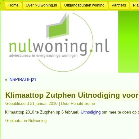
Home
Over Nulwoning.nl
Uitgangspunten woning
Partners
Pla
«
INSPIRATIE|21
Klimaattop Zutphen Uitnodiging voor
Gepubliceerd
31 januari 2010
|
Door
Ronald Serné
Klimaattop 2010 te Zutphen op 6 februari.
Uitnodiging
om mee te doen op d
Geplaatst in
Nulwoning