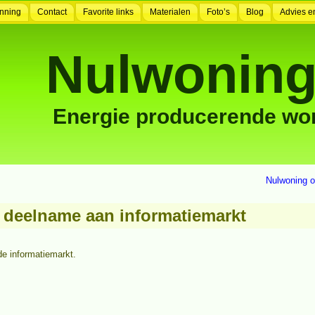
nning
Contact
Favorite links
Materialen
Foto’s
Blog
Advies e
Nulwoning
Energie producerende wo
Nulwoning o
 deelname aan informatiemarkt
e informatiemarkt.