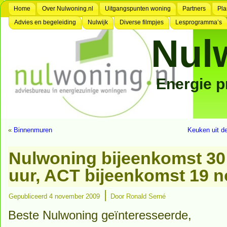
Home
Over Nulwoning.nl
Uitgangspunten woning
Partners
Pla
Advies en begeleiding
Nulwijk
Diverse filmpjes
Lesprogramma’s
Nul
Energie 
«
Binnenmuren
Keuken uit d
Nulwoning bijeenkomst 30
uur, ACT bijeenkomst 19 
|
Gepubliceerd
4 november 2009
Door
Ronald Serné
Beste Nulwoning geïnteresseerde,