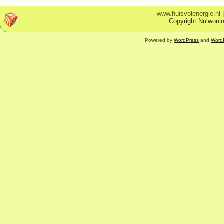
www.huisvolenergie.nl
Copyright Nulwonin
Powered by
WordPress
and
Word