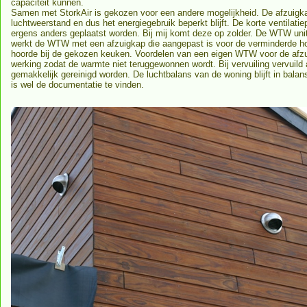
capaciteit kunnen.
Samen met StorkAir is gekozen voor een andere mogelijkheid. De afzuigkap
luchtweerstand en dus het energiegebruik beperkt blijft. De korte ventilati
ergens anders geplaatst worden. Bij mij komt deze op zolder. De WTW unit 
werkt de WTW met een afzuigkap die aangepast is voor de verminderde hoe
hoorde bij de gekozen keuken. Voordelen van een eigen WTW voor de afzui
werking zodat de warmte niet teruggewonnen wordt. Bij vervuiling vervuil
gemakkelijk gereinigd worden. De luchtbalans van de woning blijft in bala
is wel de documentatie te vinden.