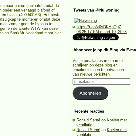
en naar buiten geplaatst zodat de
an onder een verlaagd plafond of
Tweets van @Nulwoning
iten blaast (400-500M3). Het beste
 afzuigkap te monteren omdat deze
In de zomer gaat de bypass in
https://t.co/z0sDKApQgZ
dingen en de aparte WTW kan deze
06:25:17 PM maart 10, 2023
a van StorkAir Nederland maar hier
Abonneer je op dit Blog via E-ma
Vul je emailadres in om in te
schrijven op deze blog en
emailmeldingen te ontvangen
van nieuwe berichten.
E-
mailadres
Abonneren
Recente reacties
Ronald Serné
op
Koelen met
ventilatie
Ronald Serné
op
Koelen met
ventilatie