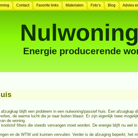
nning
Contact
Favorite links
Materialen
Foto’s
Blog
Advies e
Nulwoning
Energie producerende wo
huis
uigkap blijft een probleem in een nulwoning/passief huis. Een afzuigkap dire
erlies, de warme lucht die je naar buiten blaast. Er zijn eigenlijk twee mogeli
 van de woning.
n koolstof filters die steeds vervangen moet worden. De energie blijft nu we
eidingen en de WTW unit kunnen vervuilen. Verder is de afzuiging beperkt, h