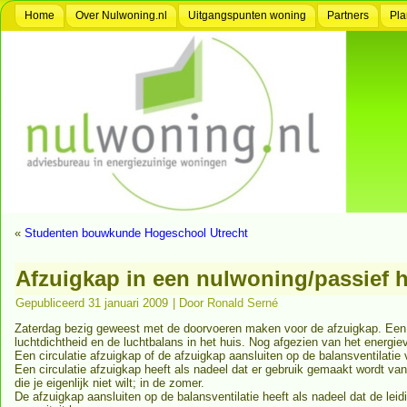
Home
Over Nulwoning.nl
Uitgangspunten woning
Partners
Pla
«
Studenten bouwkunde Hogeschool Utrecht
Afzuigkap in een nulwoning/passief 
Gepubliceerd
31 januari 2009
|
Door
Ronald Serné
Zaterdag bezig geweest met de doorvoeren maken voor de afzuigkap. Een afz
luchtdichtheid en de luchtbalans in het huis. Nog afgezien van het energiev
Een circulatie afzuigkap of de afzuigkap aansluiten op de balansventilatie
Een circulatie afzuigkap heeft als nadeel dat er gebruik gemaakt wordt va
die je eigenlijk niet wilt; in de zomer.
De afzuigkap aansluiten op de balansventilatie heeft als nadeel dat de l