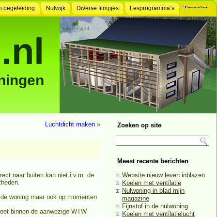
n begeleiding
Nulwijk
Diverse filmpjes
Lesprogramma’s
.nl
ningen
Luchtdicht maken
»
Zoeken op site
Meest recente berichten
ct naar buiten kan niet i.v.m. de
Website nieuw leven inblazen
jkheden.
Koelen met ventilatie
Nulwoning in blad mijn
l in de woning maar ook op momenten
magazine
Fijnstof in de nulwoning
et moet binnen de aanwezige WTW
Koelen met ventilatielucht