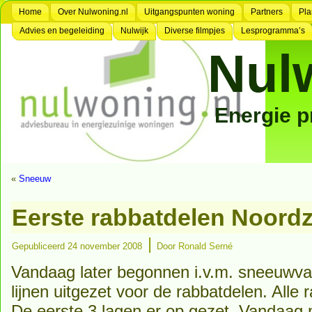
Home
Over Nulwoning.nl
Uitgangspunten woning
Partners
Pla
Advies en begeleiding
Nulwijk
Diverse filmpjes
Lesprogramma’s
Nul
Energie 
«
Sneeuw
Eerste rabbatdelen Noordz
|
Gepubliceerd
24 november 2008
Door
Ronald Serné
Vandaag later begonnen i.v.m. sneeuwval
lijnen uitgezet voor de rabbatdelen. Alle r
De eerste 3 lagen er op gezet. Vandaag 