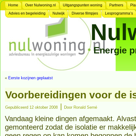
Home
Over Nulwoning.nl
Uitgangspunten woning
Partners
Pla
Advies en begeleiding
Nulwijk
Diverse filmpjes
Lesprogramma’s
Nul
Energie 
«
Eerste kozijnen geplaatst
Voorbereidingen voor de is
|
Gepubliceerd
12 oktober 2008
Door
Ronald Serné
Vandaag kleine dingen afgemaakt. Alvast 
gemonteerd zodat de isolatie er makkelij
geen regen op kan komen begonnen de hou