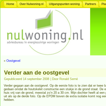
Home
Over Nulwoning.nl
Uitgangspunten woning
Partners
Pla
«
Oostgevel
Verder aan de oostgevel
Gepubliceerd
14 september 2008
|
Door
Ronald Serné
Verder gegaan aan de oostgevel. Op de eerste foto is te zien dat er twee
gedaan omdat de houtskelet constructie een stukje in de grond staat. De 
huis vrij van de grond, meestal zo’n 20 a 30 cm. Mijn dochter heeft al een
uit als op de derde foto. Op de EPDM boven de extra isolatie komt nog ee
hebben.