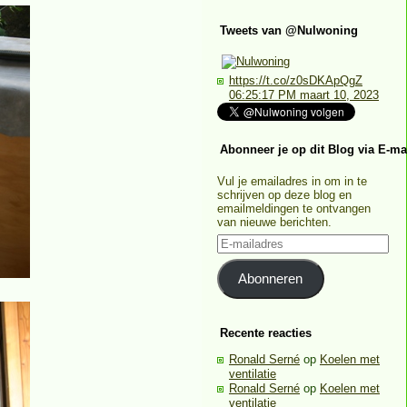
Tweets van @Nulwoning
https://t.co/z0sDKApQgZ
06:25:17 PM maart 10, 2023
Abonneer je op dit Blog via E-ma
Vul je emailadres in om in te
schrijven op deze blog en
emailmeldingen te ontvangen
van nieuwe berichten.
E-
mailadres
Abonneren
Recente reacties
Ronald Serné
op
Koelen met
ventilatie
Ronald Serné
op
Koelen met
ventilatie