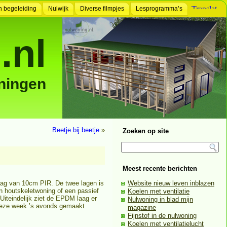
n begeleiding
Nulwijk
Diverse filmpjes
Lesprogramma’s
.nl
ningen
Beetje bij beetje
»
Zoeken op site
Meest recente berichten
laag van 10cm PIR. De twee lagen is
Website nieuw leven inblazen
n houtskeletwoning of een passief
Koelen met ventilatie
Uiteindelijk ziet de EPDM laag er
Nulwoning in blad mijn
e deze week ’s avonds gemaakt
magazine
Fijnstof in de nulwoning
Koelen met ventilatielucht