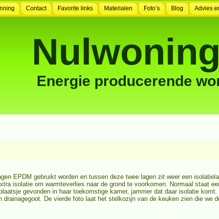
nning
Contact
Favorite links
Materialen
Foto’s
Blog
Advies e
Nulwoning
Energie producerende wo
 lagen EPDM gebruikt worden en tussen deze twee lagen zit weer een isolatie
extra isolatie om warmteverlies naar de grond te voorkomen. Normaal staat ee
 plaatsje gevonden in haar toekomstige kamer, jammer dat daar isolatie komt. 
n drainagegoot. De vierde foto laat het stelkozijn van de keuken zien die w