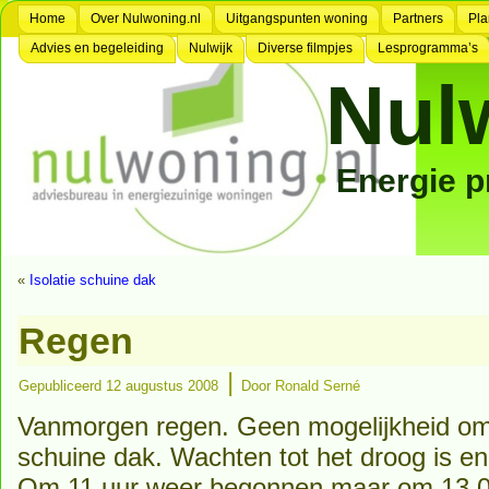
Home
Over Nulwoning.nl
Uitgangspunten woning
Partners
Pla
Advies en begeleiding
Nulwijk
Diverse filmpjes
Lesprogramma’s
Nul
Energie 
«
Isolatie schuine dak
Regen
|
Gepubliceerd
12 augustus 2008
Door
Ronald Serné
Vanmorgen regen. Geen mogelijkheid om 
schuine dak. Wachten tot het droog is e
Om 11 uur weer begonnen maar om 13.00 