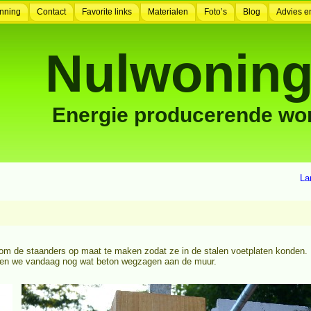
nning
Contact
Favorite links
Materialen
Foto’s
Blog
Advies e
Nulwoning
Energie producerende wo
La
om de staanders op maat te maken zodat ze in de stalen voetplaten konden. 
eten we vandaag nog wat beton wegzagen aan de muur.