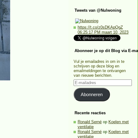
Tweets van @Nulwoning
https://t.co/z0sDKApQgZ
06:25:17 PM maart 10, 2023
Abonneer je op dit Blog via E-ma
Vul je emailadres in om in te
schrijven op deze blog en
emailmeldingen te ontvangen
van nieuwe berichten.
E-
mailadres
Abonneren
Recente reacties
Ronald Serné
op
Koelen met
ventilatie
Ronald Serné
op
Koelen met
ventilatie