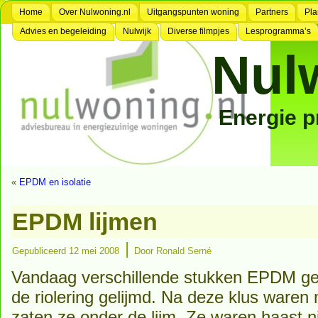
Home
Over Nulwoning.nl
Uitgangspunten woning
Partners
Pla
Advies en begeleiding
Nulwijk
Diverse filmpjes
Lesprogramma’s
Nul
Energie 
«
EPDM en isolatie
EPDM lijmen
|
Gepubliceerd
12 mei 2008
Door
Ronald Serné
Vandaag verschillende stukken EPDM ge
de riolering gelijmd. Na deze klus waren
zaten ze onder de lijm. Ze waren haast ni