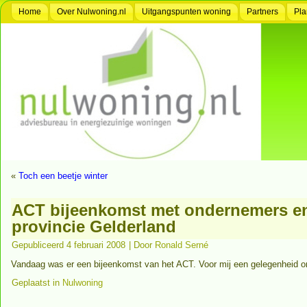
Home
Over Nulwoning.nl
Uitgangspunten woning
Partners
Pla
«
Toch een beetje winter
ACT bijeenkomst met ondernemers en
provincie Gelderland
Gepubliceerd
4 februari 2008
|
Door
Ronald Serné
Vandaag was er een bijeenkomst van het ACT. Voor mij een gelegenheid o
Geplaatst in
Nulwoning