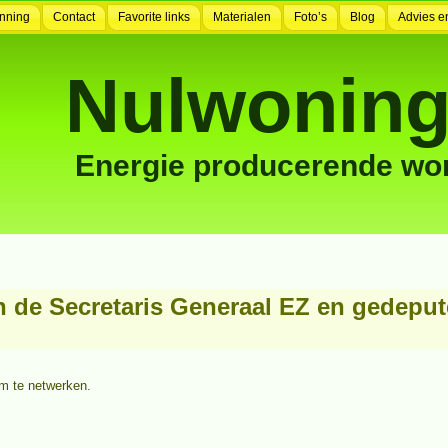
nning
Contact
Favorite links
Materialen
Foto’s
Blog
Advies e
Nulwoning
Energie producerende wo
 de Secretaris Generaal EZ en gedeput
m te netwerken.