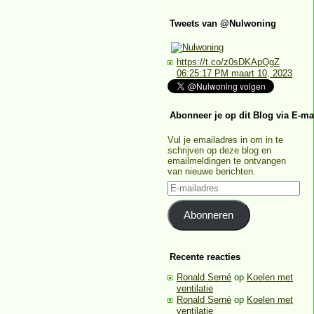
Tweets van @Nulwoning
https://t.co/z0sDKApQgZ
06:25:17 PM maart 10, 2023
Abonneer je op dit Blog via E-ma
Vul je emailadres in om in te
schrijven op deze blog en
emailmeldingen te ontvangen
van nieuwe berichten.
E-
mailadres
Abonneren
Recente reacties
Ronald Serné
op
Koelen met
ventilatie
Ronald Serné
op
Koelen met
ventilatie