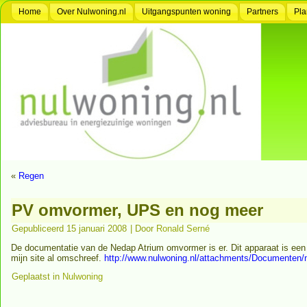
Home
Over Nulwoning.nl
Uitgangspunten woning
Partners
Pla
«
Regen
PV omvormer, UPS en nog meer
Gepubliceerd
15 januari 2008
|
Door
Ronald Serné
De documentatie van de Nedap Atrium omvormer is er. Dit apparaat is een 
mijn site al omschreef.
http://www.nulwoning.nl/attachments/Documenten/
Geplaatst in
Nulwoning