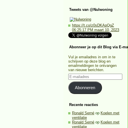
Tweets van @Nulwoning
https://t.co/z0sDKApQgZ
06:25:17 PM maart 10, 2023
Abonneer je op dit Blog via E-ma
Vul je emailadres in om in te
schrijven op deze blog en
emailmeldingen te ontvangen
van nieuwe berichten.
E-
mailadres
Abonneren
Recente reacties
Ronald Serné
op
Koelen met
ventilatie
Ronald Serné
op
Koelen met
ventilatie