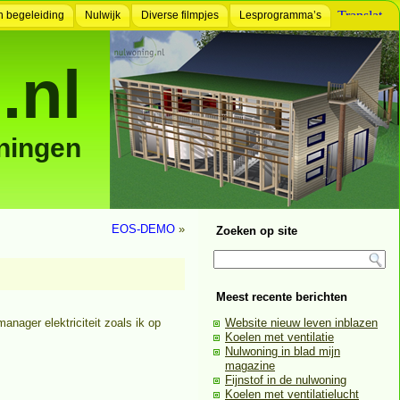
n begeleiding
Nulwijk
Diverse filmpjes
Lesprogramma’s
.nl
ningen
EOS-DEMO
»
Zoeken op site
Meest recente berichten
nager elektriciteit zoals ik op
Website nieuw leven inblazen
Koelen met ventilatie
Nulwoning in blad mijn
magazine
Fijnstof in de nulwoning
Koelen met ventilatielucht