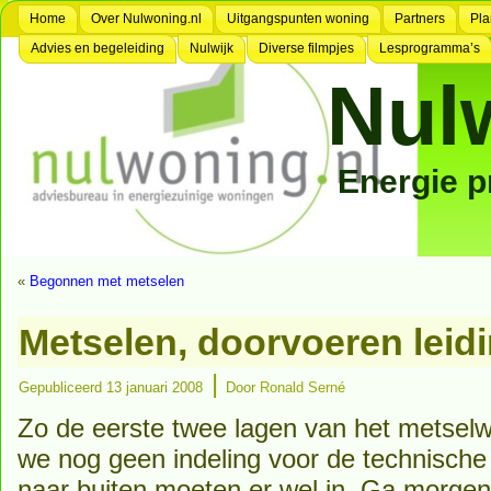
Home
Over Nulwoning.nl
Uitgangspunten woning
Partners
Pla
Advies en begeleiding
Nulwijk
Diverse filmpjes
Lesprogramma’s
Nul
Energie 
«
Begonnen met metselen
Metselen, doorvoeren leid
|
Gepubliceerd
13 januari 2008
Door
Ronald Serné
Zo de eerste twee lagen van het metselw
we nog geen indeling voor de technisch
naar buiten moeten er wel in. Ga morgen