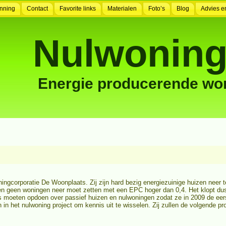
nning
Contact
Favorite links
Materialen
Foto’s
Blog
Advies e
Nulwoning
Energie producerende wo
corporatie De Woonplaats. Zij zijn hard bezig energiezuinige huizen neer te
n geen woningen neer moet zetten met een EPC hoger dan 0,4. Het klopt dus, 
s moeten opdoen over passief huizen en nulwoningen zodat ze in 2009 de eer
n het nulwoning project om kennis uit te wisselen. Zij zullen de volgende pr