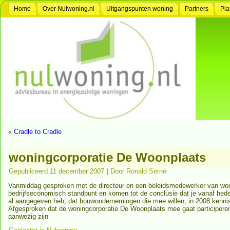
Home
Over Nulwoning.nl
Uitgangspunten woning
Partners
Pla
«
Cradle to Cradle
woningcorporatie De Woonplaats
Gepubliceerd
11 december 2007
|
Door
Ronald Serné
Vanmiddag gesproken met de directeur en een beleidsmedewerker van woning
bedrijfseconomisch standpunt en komen tot de conclusie dat je vanaf hede
al aangegeven heb, dat bouwondernemingen die mee willen, in 2008 kenni
Afgesproken dat de woningcorporatie De Woonplaats mee gaat participeren i
aanwezig zijn