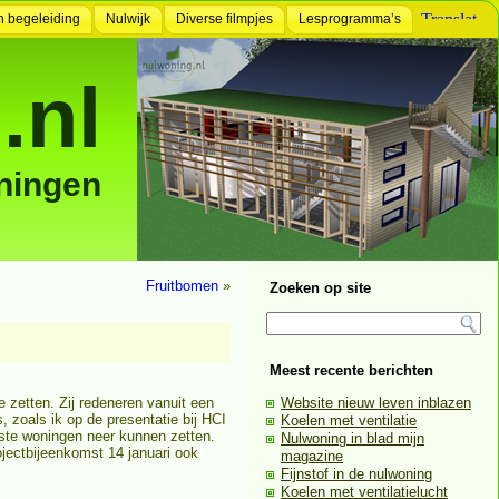
n begeleiding
Nulwijk
Diverse filmpjes
Lesprogramma’s
.nl
ningen
Fruitbomen
»
Zoeken op site
Meest recente berichten
 zetten. Zij redeneren vanuit een
Website nieuw leven inblazen
zoals ik op de presentatie bij HCI
Koelen met ventilatie
ste woningen neer kunnen zetten.
Nulwoning in blad mijn
ojectbijeenkomst 14 januari ook
magazine
Fijnstof in de nulwoning
Koelen met ventilatielucht