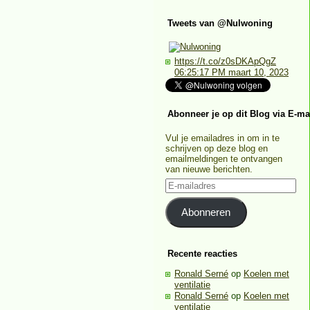
Tweets van @Nulwoning
https://t.co/z0sDKApQgZ
06:25:17 PM maart 10, 2023
Abonneer je op dit Blog via E-ma
Vul je emailadres in om in te
schrijven op deze blog en
emailmeldingen te ontvangen
van nieuwe berichten.
E-
mailadres
Abonneren
Recente reacties
Ronald Serné
op
Koelen met
ventilatie
Ronald Serné
op
Koelen met
ventilatie