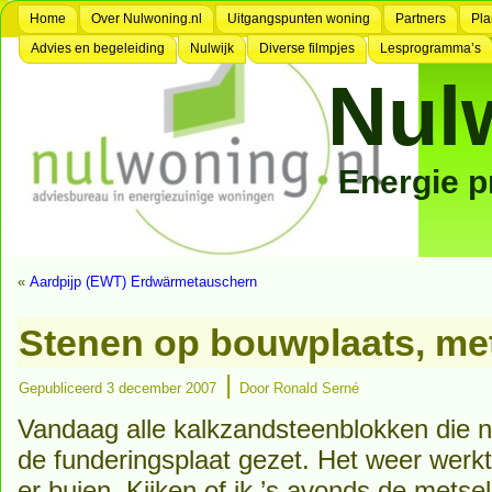
Home
Over Nulwoning.nl
Uitgangspunten woning
Partners
Pla
Advies en begeleiding
Nulwijk
Diverse filmpjes
Lesprogramma’s
Nul
Energie 
«
Aardpijp (EWT) Erdwärmetauschern
Stenen op bouwplaats, met
|
Gepubliceerd
3 december 2007
Door
Ronald Serné
Vandaag alle kalkzandsteenblokken die 
de funderingsplaat gezet. Het weer werk
er buien. Kijken of ik ’s avonds de metse