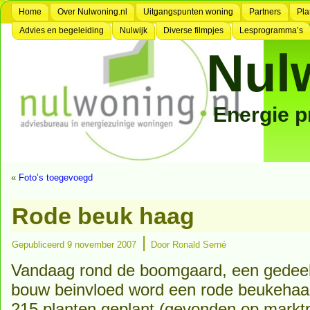
Home
Over Nulwoning.nl
Uitgangspunten woning
Partners
Pla
Advies en begeleiding
Nulwijk
Diverse filmpjes
Lesprogramma’s
Nul
Energie 
«
Foto’s toegevoegd
Rode beuk haag
|
Gepubliceerd
9 november 2007
Door
Ronald Serné
Vandaag rond de boomgaard, een gedeelt
bouw beinvloed word een rode beukehaag
215 planten geplant (gevonden op markt