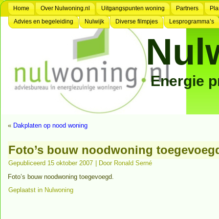
Home
Over Nulwoning.nl
Uitgangspunten woning
Partners
Pla
Advies en begeleiding
Nulwijk
Diverse filmpjes
Lesprogramma’s
Nul
Energie 
«
Dakplaten op nood woning
Foto’s bouw noodwoning toegevoeg
Gepubliceerd
15 oktober 2007
|
Door
Ronald Serné
Foto’s bouw noodwoning toegevoegd.
Geplaatst in
Nulwoning